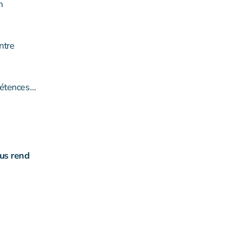
n
ntre
pétences…
us rend