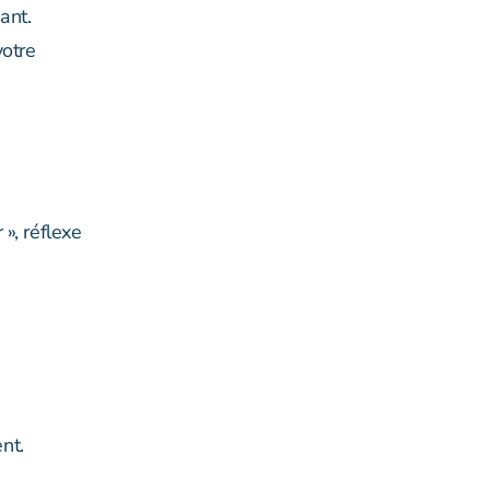
ant.
votre
», réflexe
nt.