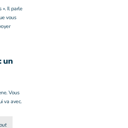
». Il parle
que vous
voyer
: un
ène. Vous
ui va avec.
out