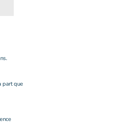
ns.
a part que
uence