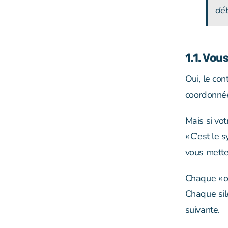
déb
1.1. Vou
Oui, le con
coordonnée
Mais si vot
« C’est le 
vous mett
Chaque « o
Chaque sile
suivante.