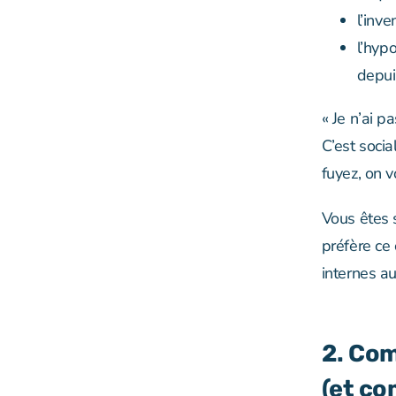
l’inv
l’hyp
depui
« Je n’ai p
C’est soci
fuyez, on v
Vous êtes 
préfère ce
internes a
2. Com
(et co