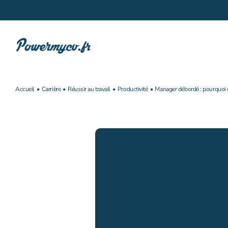
Passer
au
contenu
Accueil
Carrière
Réussir au travail
Productivité
Manager débordé : pourquoi d