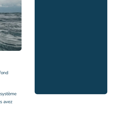
 fond
 système
us avez