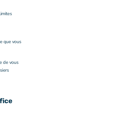
imites
ce que vous
ie de vous
siers
fice