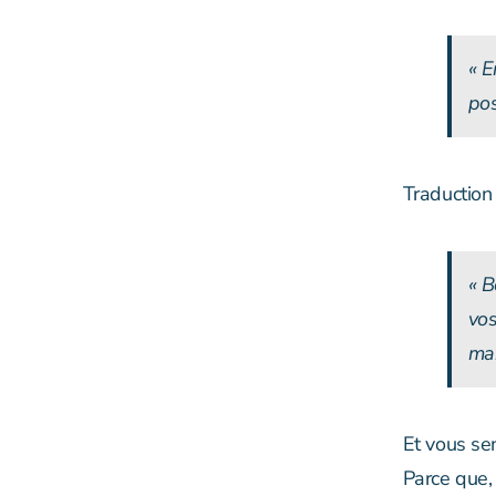
« E
pos
Traduction
« B
vos
mai
Et vous se
Parce que,