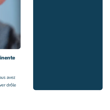
tinente
vous avez
ver drôle