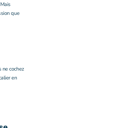
 Mais
ssion que
 ne cochez
alier en
ise