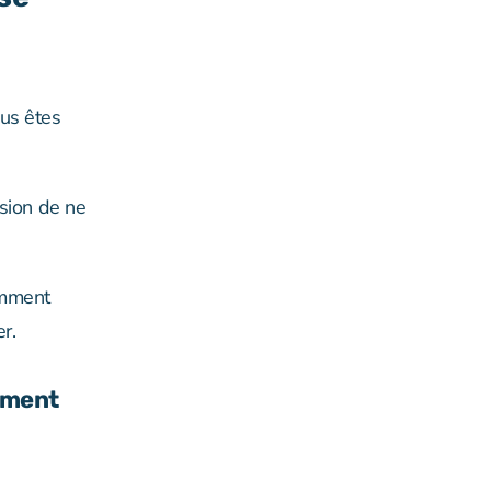
ous êtes
ssion de ne
omment
r.
aiment