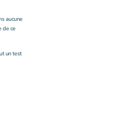
ans aucune
e de ce
ut un test