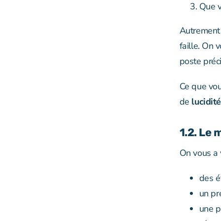
Que v
Autrement 
faille. On
poste préci
Ce que vou
de
lucidité
1.2. Le 
On vous a 
des é
un pr
une p