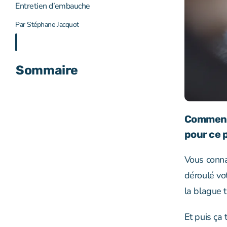
Entretien d’embauche
Par
Stéphane Jacquot
Sommaire
Comment 
pour ce 
Vous conna
déroulé vot
la blague 
Et puis ça