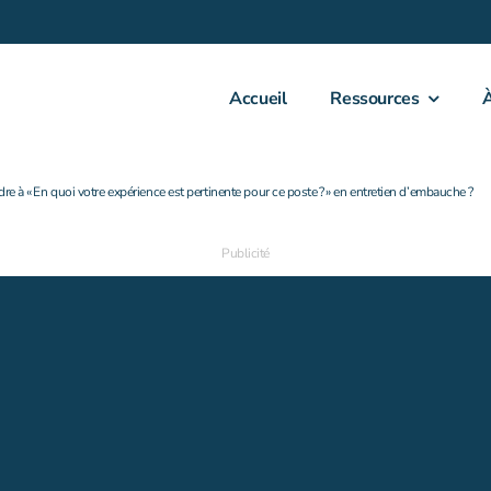
Accueil
Ressources
 à « En quoi votre expérience est pertinente pour ce poste ? » en entretien d’embauche ?
Publicité