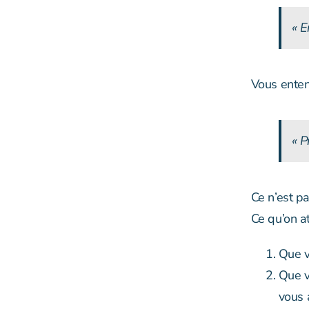
« E
Vous ente
« P
Ce n’est pa
Ce qu’on a
Que v
Que v
vous a