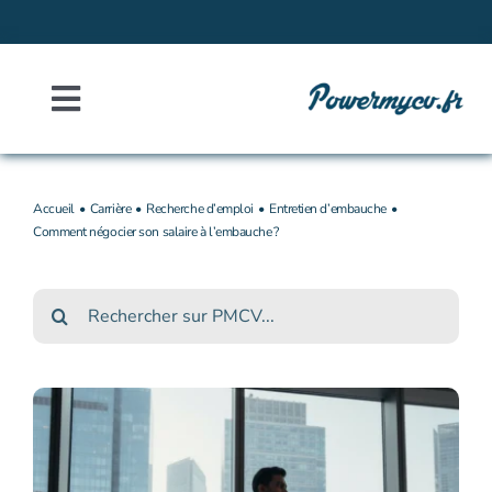
Passer
au
contenu
Toggle
Navigation
Accueil
Accueil
Carrière
Recherche d’emploi
Entretien d’embauche
Comment négocier son salaire à l’embauche ?
À propos
Rechercher :
Contact