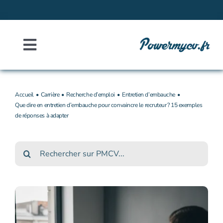
Passer
au
contenu
Toggle
Navigation
Accueil
Accueil
Carrière
Recherche d’emploi
Entretien d’embauche
Que dire en entretien d’embauche pour convaincre le recruteur ? 15 exemples
À propos
de réponses à adapter
Contact
Rechercher :